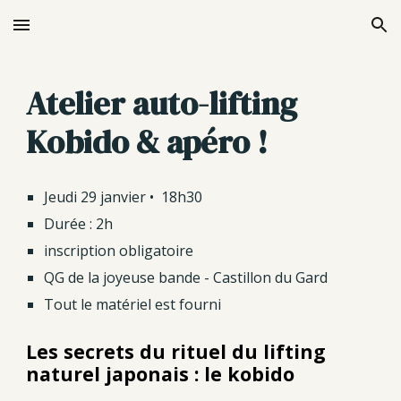
Skip to main content
Skip to navigation
Atelier auto-lifting
Kobido & apéro !
Jeudi 29 janvier
• 1
8
h
3
0
Durée :
2h
inscription obligatoire
QG de la joyeuse bande - Castillon du Gard
Tout le matériel est fourni
Les secrets du rituel du lifting
naturel japonais : le kobido