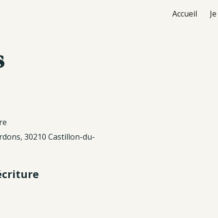
Accueil
Je
ip to main content
Skip to navigat
s
re
ardons, 30210 Castillon-du-
écriture